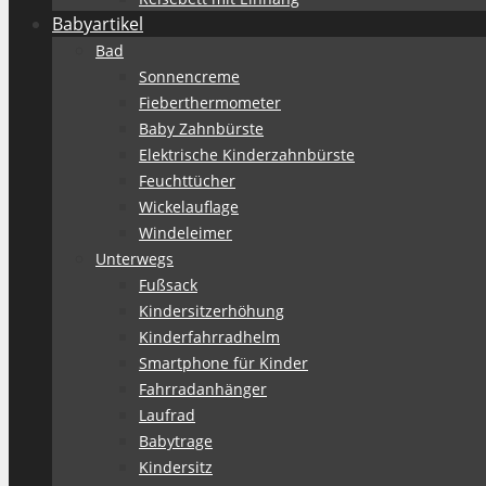
Babyartikel
Bad
Sonnencreme
Fieberthermometer
Baby Zahnbürste
Elektrische Kinderzahnbürste
Feuchttücher
Wickelauflage
Windeleimer
Unterwegs
Fußsack
Kindersitzerhöhung
Kinderfahrradhelm
Smartphone für Kinder
Fahrradanhänger
Laufrad
Babytrage
Kindersitz