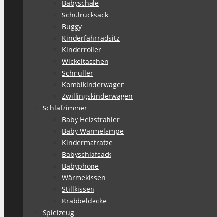
Babyschale
Schulrucksack
Buggy
Kinderfahrradsitz
Kinderroller
Wickeltaschen
Schnuller
Kombikinderwagen
Zwillingskinderwagen
Schlafzimmer
Baby Heizstrahler
Baby Wärmelampe
Kindermatratze
Babyschlafsack
Babyphone
Wärmekissen
Stillkissen
Krabbeldecke
Spielzeug