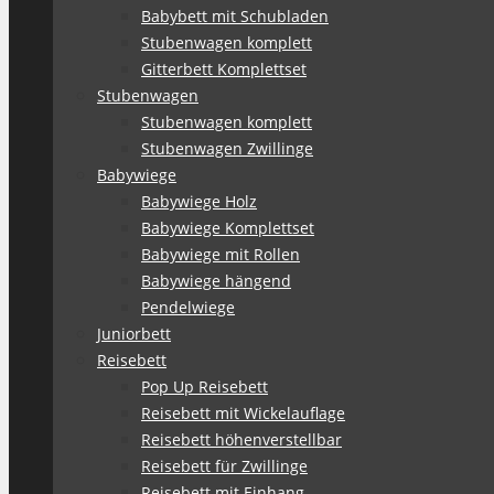
Babybett mit Schubladen
Stubenwagen komplett
Gitterbett Komplettset
Stubenwagen
Stubenwagen komplett
Stubenwagen Zwillinge
Babywiege
Babywiege Holz
Babywiege Komplettset
Babywiege mit Rollen
Babywiege hängend
Pendelwiege
Juniorbett
Reisebett
Pop Up Reisebett
Reisebett mit Wickelauflage
Reisebett höhenverstellbar
Reisebett für Zwillinge
Reisebett mit Einhang