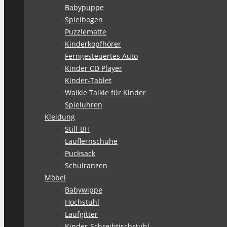
Babypuppe
Spielbogen
Puzzlematte
Kinderkopfhörer
Ferngesteuertes Auto
Kinder CD Player
Kinder-Tablet
Walkie Talkie für Kinder
Spieluhren
Kleidung
Still-BH
Lauflernschuhe
Pucksack
Schulranzen
Möbel
Babywippe
Hochstuhl
Laufgitter
Kinder-Schreibtischstuhl