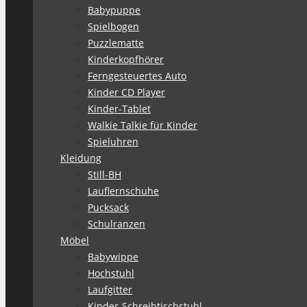
Babypuppe
Spielbogen
Puzzlematte
Kinderkopfhörer
Ferngesteuertes Auto
Kinder CD Player
Kinder-Tablet
Walkie Talkie für Kinder
Spieluhren
Kleidung
Still-BH
Lauflernschuhe
Pucksack
Schulranzen
Möbel
Babywippe
Hochstuhl
Laufgitter
Kinder-Schreibtischstuhl