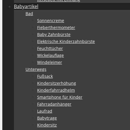
Babyartikel
Bad
Sonnencreme
Fieberthermometer
Baby Zahnbürste
Elektrische Kinderzahnbürste
Feuchttücher
Wickelauflage
Windeleimer
Unterwegs
Fußsack
Kindersitzerhöhung
Kinderfahrradhelm
Smartphone für Kinder
Fahrradanhänger
Laufrad
Babytrage
Kindersitz