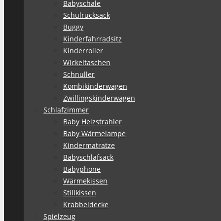
Babyschale
Schulrucksack
Buggy
Kinderfahrradsitz
Kinderroller
Wickeltaschen
Schnuller
Kombikinderwagen
Zwillingskinderwagen
Schlafzimmer
Baby Heizstrahler
Baby Wärmelampe
Kindermatratze
Babyschlafsack
Babyphone
Wärmekissen
Stillkissen
Krabbeldecke
Spielzeug