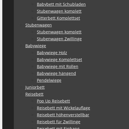
Babybett mit Schubladen
Stubenwagen komplett
Gitterbett Komplettset
Stubenwagen
Stubenwagen komplett
Stubenwagen Zwillinge
Babywiege
Babywiege Holz
Babywiege Komplettset
Babywiege mit Rollen
Babywiege hängend
Pendelwiege
Juniorbett
Reisebett
Pop Up Reisebett
Reisebett mit Wickelauflage
Reisebett höhenverstellbar
Reisebett für Zwillinge
Reisebett mit Einhang