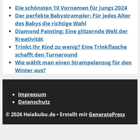
Die schönsten 10 Vornamen für Jungs 2024
Der perfekte Babystrampler: Für jedes Alter
des Babys die richtige Wahl
Diamond Painting: Eine glitzernde Welt der
Kreativität
Trinkt Ihr Kind zu wenig? Eine Trinkflasche
schafft den Turnaround
Wie wählt man einen Strampelanzug für den
Winter aus?
Impressum
Datenschutz
© 2026 Heiabubu.de
• Erstellt mit
GeneratePress