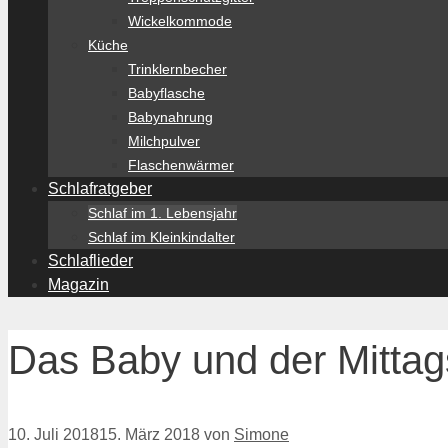
Wickelkommode
Küche
Trinklernbecher
Babyflasche
Babynahrung
Milchpulver
Flaschenwärmer
Schlafratgeber
Schlaf im 1. Lebensjahr
Schlaf im Kleinkindalter
Schlaflieder
Magazin
Das Baby und der Mittag
10. Juli 2018
15. März 2018
von
Simone