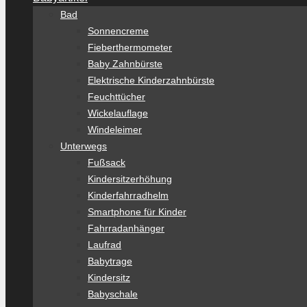
Bad
Sonnencreme
Fieberthermometer
Baby Zahnbürste
Elektrische Kinderzahnbürste
Feuchttücher
Wickelauflage
Windeleimer
Unterwegs
Fußsack
Kindersitzerhöhung
Kinderfahrradhelm
Smartphone für Kinder
Fahrradanhänger
Laufrad
Babytrage
Kindersitz
Babyschale