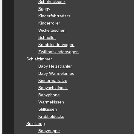
Schulrucksack
Buggy
Kinderfahrradsitz
Kinderroller
Wickeltaschen
Schnuller
Kombikinderwagen
Zwillingskinderwagen
Schlafzimmer
Baby Heizstrahler
Baby Wärmelampe
Kindermatratze
Babyschlafsack
Babyphone
Wärmekissen
Stillkissen
Krabbeldecke
Spielzeug
Babypuppe