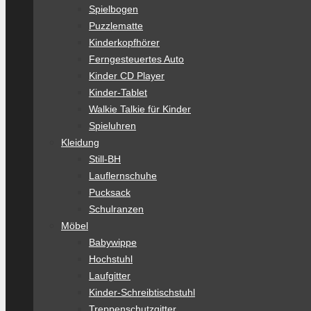
Spielbogen
Puzzlematte
Kinderkopfhörer
Ferngesteuertes Auto
Kinder CD Player
Kinder-Tablet
Walkie Talkie für Kinder
Spieluhren
Kleidung
Still-BH
Lauflernschuhe
Pucksack
Schulranzen
Möbel
Babywippe
Hochstuhl
Laufgitter
Kinder-Schreibtischstuhl
Treppenschutzgitter